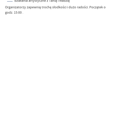
działania artystyczne z Tanią i Madzią
Organizatorzy zapewnią trochę słodkości i dużo radości. Początek o
godz. 15:00 .