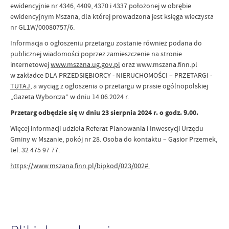
ewidencyjnie nr 4346, 4409, 4370 i 4337 położonej w obrębie
ewidencyjnym Mszana, dla której prowadzona jest księga wieczysta
nr GL1W/00080757/6.
Informacja o ogłoszeniu przetargu zostanie również podana do
publicznej wiadomości poprzez zamieszczenie na stronie
internetowej
www.mszana.ug.gov.pl
oraz www.mszana.finn.pl
w zakładce DLA PRZEDSIĘBIORCY - NIERUCHOMOŚCI – PRZETARGI -
TUTAJ
, a wyciąg z ogłoszenia o przetargu w prasie ogólnopolskiej
„Gazeta Wyborcza” w dniu 14.06.2024 r.
Przetarg odbędzie się w dniu 23 sierpnia 2024 r. o godz. 9.00.
Więcej informacji udziela Referat Planowania i Inwestycji Urzędu
Gminy w Mszanie, pokój nr 28. Osoba do kontaktu – Gąsior Przemek,
tel. 32 475 97 77.
https://www.mszana.finn.pl/bipkod/023/002#