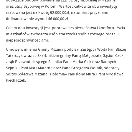
dotyczące budowy oświetlenia LED ul. Szymborskiej w Mszanie
oraz ulicy Szybowej w Połomi. Wartość całkowita obu inwestycji
szacowana jest na kwotę 92.000,00zł, natomiast przyznane
dofinansowanie wynosi 46.000,00 zł.
Celem obu inwestycji jest poprawa bezpieczeństwa i komfortu życia
mieszkańców, zwłaszcza osób starszych i osób z różnego rodzaju
niepełnosprawnościami.
Umowę w imieniu Gminy Mszana podpisał Zastępca Wójta Pan Błażej
Tatarczyk wraz ze Skarbnikiem gminy Panią Małgorzatą Gąsior. Czeki,
z rąk Przewodniczącego Sejmiku Pana Marka Gzik oraz Radnych
Sejmiku Pani Marii Materna oraz Pana Grzegorza Wolnik, odebrały
Sołtys Sołectwa Mszana i Połomia– Pani Ilona Mura i Pani Mirosława
Piechaczek.