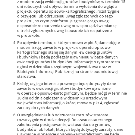
z modernizacją ewidencji gruntów i budynków, w terminie 15
dni roboczych od upływu terminu wyłożenia do wglądu
projektu operatu opisowo-kartograficznego, rozstrzygnie
o przyjęciu lub odrzuceniu uwag zgłoszonych do tego
projektu, po czym poinformuje zgłaszającego uwagi
o sposobie rozpatrzenia uwag oraz sporządzi wzmiankę
o treści zgłoszonych uwag i sposobie ich rozpatrzenia
w protokole.
Po upływie terminu, o którym mowa w pkt 3, dane objęte
modernizacją, zawarte w projekcie operatu opisowo-
kartograficznego staną się danymi ewidencji gruntów
i budynków i będą podlegały ujawnieniu w bazie danych
ewidencji gruntów i budynków. Informację o tym starosta
ogłosi w dzienniku urzędowym województwa oraz w
Biuletynie Informacji Publicznej na stronie podmiotowej
starostwa.
Każdy, czyjego interesu prawnego będą dotyczyły dane
zawarte w ewidencji gruntów i budynków ujawnione
w operacie opisowo-kartograficznym, będzie mógł w terminie
30 dni od dnia ogłoszenia w dzienniku urzędowym
województwa informacji, o której mowa w pkt 4, zgłaszać
zarzuty do tych danych.
O uwzględnieniu lub odrzuceniu zarzutów starosta
rozstrzygnie w drodze decyzji. Do czasu ostatecznego
zakończenia postępowania, w stosunku do gruntów,
budynków lub lokali, których będą dotyczyły zarzuty, dane
ujawnione w operacie opisowo-kartograficznym nie będą