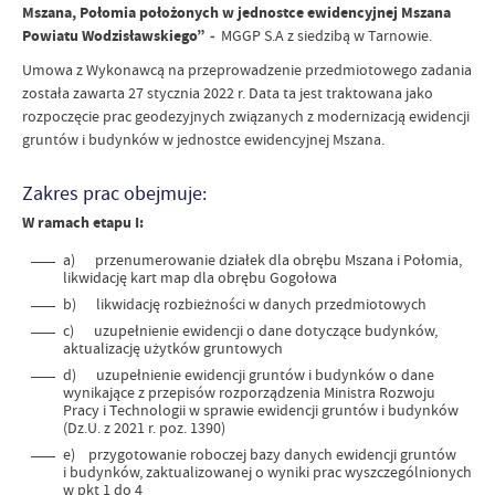
Mszana, Połomia położonych w jednostce ewidencyjnej Mszana
Powiatu Wodzisławskiego”
-
MGGP S.A z siedzibą w Tarnowie.
Umowa z Wykonawcą na przeprowadzenie przedmiotowego zadania
została zawarta 27 stycznia 2022 r. Data ta jest traktowana jako
rozpoczęcie prac geodezyjnych związanych z modernizacją ewidencji
gruntów i budynków w jednostce ewidencyjnej Mszana.
Zakres prac obejmuje:
W ramach etapu I:
a) przenumerowanie działek dla obrębu Mszana i Połomia,
likwidację kart map dla obrębu Gogołowa
b) likwidację rozbieżności w danych przedmiotowych
c) uzupełnienie ewidencji o dane dotyczące budynków,
aktualizację użytków gruntowych
d) uzupełnienie ewidencji gruntów i budynków o dane
wynikające z przepisów rozporządzenia Ministra Rozwoju
Pracy i Technologii w sprawie ewidencji gruntów i budynków
(Dz.U. z 2021 r. poz. 1390)
e) przygotowanie roboczej bazy danych ewidencji gruntów
i budynków, zaktualizowanej o wyniki prac wyszczególnionych
w pkt 1 do 4