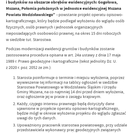
i budynków na obszarze obrębów ewidencyjnych: Gogołowa,
Mszana, Połomia położonych w jednostce ewidencyjnej Mszana
Powiatu Wodzisławskiego”
-
powstanie projekt operatu opisowo-
kartograficznego, który będzie podlegał wyłożeniu do wglądu osób
fizycznych, osób prawnych i jednostek organizacyjnych
nieposiadających osobowości prawnej, na okres 15 dni roboczych
w siedzibie tut. Starostwa.
Podczas modernizacji ewidencji gruntów i budynków zostanie
zastosowana procedura opisana w art. 24a ustawy z dnia 17 maja
1989 r. Prawo geodezyjne i kartograficzne (tekst jednolity Dz. U.
z 2020 r. poz. 2052 ze zm.):
Starosta poinformuje o terminie i miejscu wyłożenia, poprzez
wywieszenie tej informacji na tablicy ogłoszeń w siedzibie
Starostwa Powiatowego w Wodzisławiu Śląskim i Urzędu
Gminy Mszana, na co najmniej 14 dni przed dniem wyłożenia,
oraz ogłoszenie jej w prasie o zasięgu krajowym.
Każdy, czyjego interesu prawnego będą dotyczyły dane
ujawnione w projekcie operatu opisowo-kartograficznego,
będzie mógł w okresie wyłożenia projektu do wglądu zgłaszać
uwagi do tych danych.
Upoważniony pracownik starostwa powiatowego, przy udziale
przedstawiciela wykonawcy prac geodezyjnych związanych