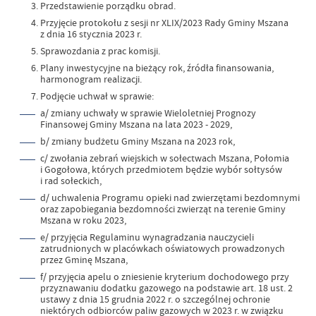
Przedstawienie porządku obrad.
Przyjęcie protokołu z sesji nr XLIX/2023 Rady Gminy Mszana
z dnia 16 stycznia 2023 r.
Sprawozdania z prac komisji.
Plany inwestycyjne na bieżący rok, źródła finansowania,
harmonogram realizacji.
Podjęcie uchwał w sprawie:
a/ zmiany uchwały w sprawie Wieloletniej Prognozy
Finansowej Gminy Mszana na lata 2023 - 2029,
b/ zmiany budżetu Gminy Mszana na 2023 rok,
c/ zwołania zebrań wiejskich w sołectwach Mszana, Połomia
i Gogołowa, których przedmiotem będzie wybór sołtysów
i rad sołeckich,
d/ uchwalenia Programu opieki nad zwierzętami bezdomnymi
oraz zapobiegania bezdomności zwierząt na terenie Gminy
Mszana w roku 2023,
e/ przyjęcia Regulaminu wynagradzania nauczycieli
zatrudnionych w placówkach oświatowych prowadzonych
przez Gminę Mszana,
f/ przyjęcia apelu o zniesienie kryterium dochodowego przy
przyznawaniu dodatku gazowego na podstawie art. 18 ust. 2
ustawy z dnia 15 grudnia 2022 r. o szczególnej ochronie
niektórych odbiorców paliw gazowych w 2023 r. w związku