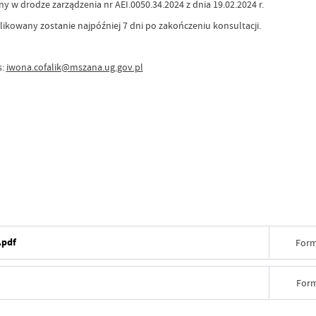
ny w drodze zarządzenia nr AEI.0050.34.2024 z dnia 19.02.2024 r.
ikowany zostanie najpóźniej 7 dni po zakończeniu konsultacji.
s:
iwona.cofalik@mszana.ug.gov.pl
.pdf
Form
Form