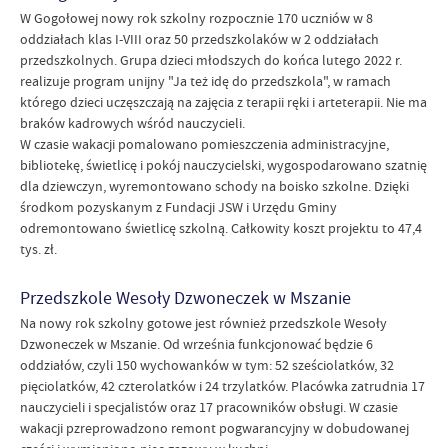
W Gogołowej nowy rok szkolny rozpocznie 170 uczniów w 8
oddziałach klas I-VIII oraz 50 przedszkolaków w 2 oddziałach
przedszkolnych. Grupa dzieci młodszych do końca lutego 2022 r.
realizuje program unijny "Ja też idę do przedszkola", w ramach
którego dzieci uczęszczają na zajęcia z terapii ręki i arteterapii. Nie ma
braków kadrowych wśród nauczycieli.
W czasie wakacji pomalowano pomieszczenia administracyjne,
bibliotekę, świetlicę i pokój nauczycielski, wygospodarowano szatnię
dla dziewczyn, wyremontowano schody na boisko szkolne. Dzięki
środkom pozyskanym z Fundacji JSW i Urzędu Gminy
odremontowano świetlicę szkolną. Całkowity koszt projektu to 47,4
tys. zł.
Przedszkole Wesoły Dzwoneczek w Mszanie
Na nowy rok szkolny gotowe jest również przedszkole Wesoły
Dzwoneczek w Mszanie. Od września funkcjonować będzie 6
oddziałów, czyli 150 wychowanków w tym: 52 sześciolatków, 32
pięciolatków, 42 czterolatków i 24 trzylatków. Placówka zatrudnia 17
nauczycieli i specjalistów oraz 17 pracowników obsługi. W czasie
wakacji pzreprowadzono remont pogwarancyjny w dobudowanej