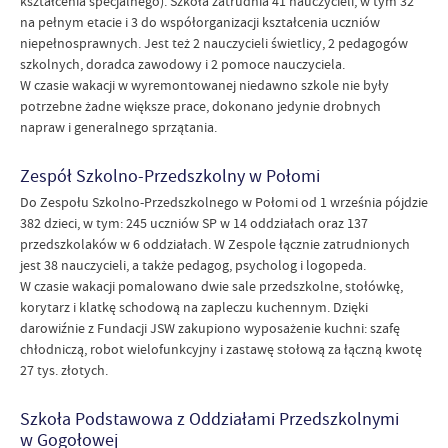
kształcenia specjalnego). Szkoła zatrudnia 41 nauczycieli, w tym 32
na pełnym etacie i 3 do współorganizacji kształcenia uczniów
niepełnosprawnych. Jest też 2 nauczycieli świetlicy, 2 pedagogów
szkolnych, doradca zawodowy i 2 pomoce nauczyciela.
W czasie wakacji w wyremontowanej niedawno szkole nie były
potrzebne żadne większe prace, dokonano jedynie drobnych
napraw i generalnego sprzątania.
Zespół Szkolno-Przedszkolny w Połomi
Do Zespołu Szkolno-Przedszkolnego w Połomi od 1 września pójdzie
382 dzieci, w tym: 245 uczniów SP w 14 oddziałach oraz 137
przedszkolaków w 6 oddziałach. W Zespole łącznie zatrudnionych
jest 38 nauczycieli, a także pedagog, psycholog i logopeda.
W czasie wakacji pomalowano dwie sale przedszkolne, stołówkę,
korytarz i klatkę schodową na zapleczu kuchennym. Dzięki
darowiźnie z Fundacji JSW zakupiono wyposażenie kuchni: szafę
chłodniczą, robot wielofunkcyjny i zastawę stołową za łączną kwotę
27 tys. złotych.
Szkoła Podstawowa z Oddziałami Przedszkolnymi
w Gogołowej