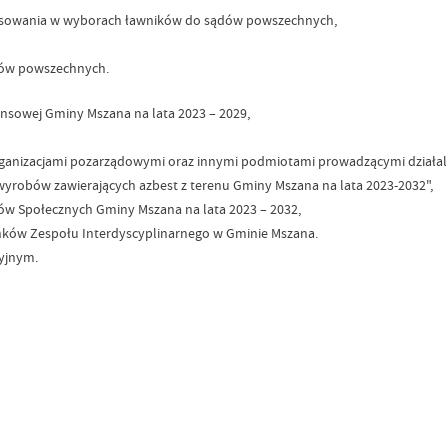
głosowania w wyborach ławników do sądów powszechnych,
dów powszechnych.
ansowej Gminy Mszana na lata 2023 – 2029,
ganizacjami pozarządowymi oraz innymi podmiotami prowadzącymi działaln
i wyrobów zawierających azbest z terenu Gminy Mszana na lata 2023-2032",
emów Społecznych Gminy Mszana na lata 2023 – 2032,
nków Zespołu Interdyscyplinarnego w Gminie Mszana.
yjnym.