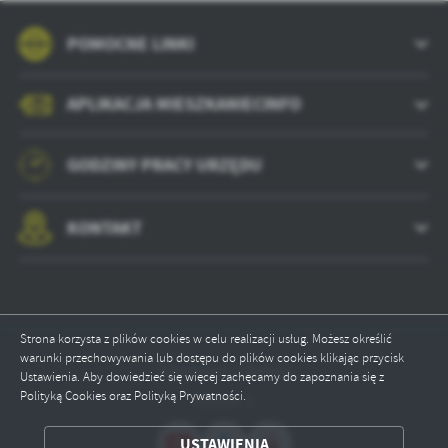
POMOCNE LINKI
APLIKACJA MIESZKANIECINFO
GODZINY PRACY URZĘDU
KONTAKT
Strona korzysta z plików cookies w celu realizacji usług. Możesz określić
warunki przechowywania lub dostępu do plików cookies klikając przycisk
Odwiedzin: 1860616
Ustawienia. Aby dowiedzieć się więcej zachęcamy do zapoznania się z
Polityką Cookies oraz Polityką Prywatności.
ZAPISZ WYBRANE
Online: 1
USTAWIENIA