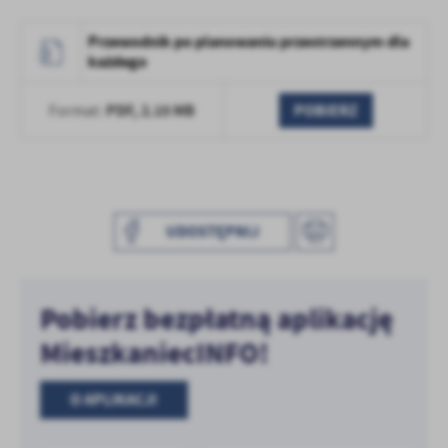
treści w postaci wiadomości, ofert, komunikatów mediów
społecznościowych.
Przewodnik po planowaniu przestrzennym dla
każdego
PDF,
2.15 MB
POBIERZ
Format:
UDOSTĘPNIJ
Pobierz bezpłatną aplikację
MieszkaniecINFO!
O APLIKACJI