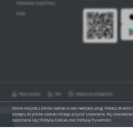
Powiatowy Urząd Pracy
PCPR
Mapa serwisu
RSS
Deklaracja dostępności
Strona korzysta z plików cookies w celu realizacji usług. Możesz określi
dostępu do plików cookies klikając przycisk Ustawienia. Aby dowiedzie
Copyright by mszana.ug.gov.pl
zapoznania się z Polityką Cookies oraz Polityką Prywatności.
Harmonogram wywozu odp