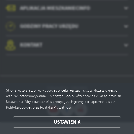
APLIKACJA MIESZKANIECINFO
GODZINY PRACY URZĘDU
KONTAKT
Odwiedzin: 1860465
Strona korzysta z plików cookies w celu realizacji usług. Możesz określić
warunki przechowywania lub dostępu do plików cookies klikając przycisk
Online: 3
Ustawienia. Aby dowiedzieć się więcej zachęcamy do zapoznania się z
Polityką Cookies oraz Polityką Prywatności.
ZAPISZ WYBRANE
USTAWIENIA
ODRZUĆ WSZYSTKIE