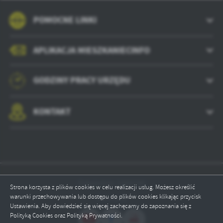
POMOCNE LINKI
APLIKACJA MIESZKANIECINFO
GODZINY PRACY URZĘDU
KONTAKT
Odwiedzin: 1860190
Strona korzysta z plików cookies w celu realizacji usług. Możesz określić
warunki przechowywania lub dostępu do plików cookies klikając przycisk
Online: 2
Ustawienia. Aby dowiedzieć się więcej zachęcamy do zapoznania się z
Polityką Cookies oraz Polityką Prywatności.