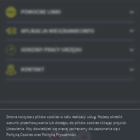
POMOCNE LINKI
APLIKACJA MIESZKANIECINFO
GODZINY PRACY URZĘDU
KONTAKT
Odwiedzin: 1860437
Strona korzysta z plików cookies w celu realizacji usług. Możesz określić
warunki przechowywania lub dostępu do plików cookies klikając przycisk
Online: 6
Ustawienia. Aby dowiedzieć się więcej zachęcamy do zapoznania się z
Polityką Cookies oraz Polityką Prywatności.