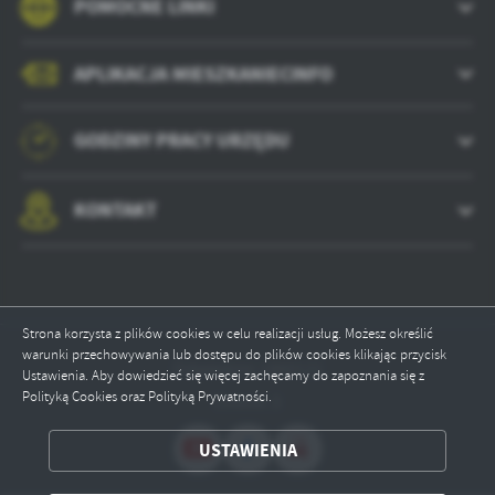
POMOCNE LINKI
APLIKACJA MIESZKANIECINFO
GODZINY PRACY URZĘDU
KONTAKT
Strona korzysta z plików cookies w celu realizacji usług. Możesz określić
warunki przechowywania lub dostępu do plików cookies klikając przycisk
Odwiedzin: 1860121
Ustawienia. Aby dowiedzieć się więcej zachęcamy do zapoznania się z
Polityką Cookies oraz Polityką Prywatności.
Online: 3
ZAPISZ WYBRANE
USTAWIENIA
ODRZUĆ WSZYSTKIE