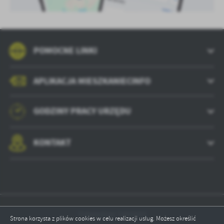
POMOCNE LINKI
APLIKACJA MIESZKANIECINFO
GODZINY PRACY URZĘDU
KONTAKT
Odwiedzin: 1860693
Strona korzysta z plików cookies w celu realizacji usług. Możesz określić