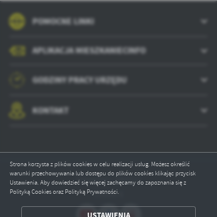
POMOCNE LINKI
APLIKACJA MIESZKANIECINFO
GODZINY PRACY URZĘDU
KONTAKT
Strona korzysta z plików cookies w celu realizacji usług. Możesz określić
warunki przechowywania lub dostępu do plików cookies klikając przycisk
Odwiedzin: 1860121
Ustawienia. Aby dowiedzieć się więcej zachęcamy do zapoznania się z
Polityką Cookies oraz Polityką Prywatności.
ZAPISZ WYBRANE
Online: 6
USTAWIENIA