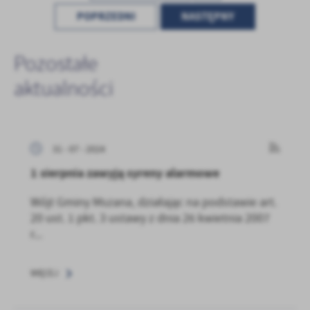
POPRZEDNI
NASTĘPNY
Pozostałe
aktualności
31 - 07 - 2024
1 sierpnia zawyją syreny alarmowe
Wójt Gminy Mszana, działając na podstawie art.
20 ust. 1 pkt. 3 ustawy z dnia 26 kwietnia 2007
r...
WIĘCEJ