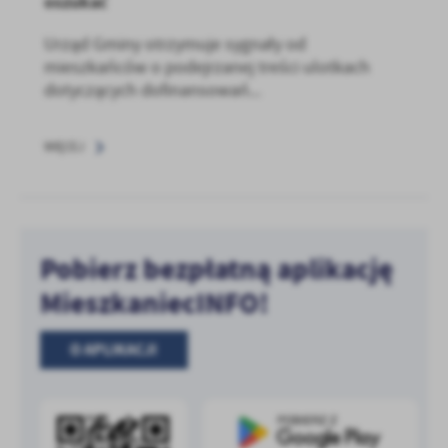
oszukać
Urząd Gminy otrzymuje sygnały od
mieszkańców o podejrzanej treści ulotkach
dotyczących dofinansowań...
WIĘCEJ
Pobierz bezpłatną aplikację
MieszkaniecINFO!
O APLIKACJI