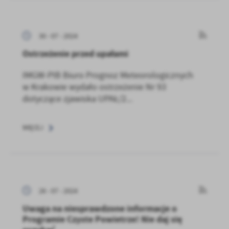
30 - 07 - 2024
Ostrzeżenie przed upałami
IMGW-PIB Biuro Prognoz Meteorologicznych
w Krakowie wydało ostrzeżenie Nr 93
dotyczące zjawiska UPAŁ/2...
WIĘCEJ
26 - 07 - 2024
Uwaga na niesprawdzone informacje o
Programie Czyste Powietrze! Nie daj się