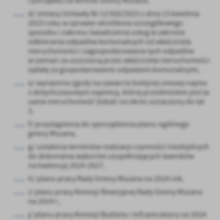
i porządku na terenie Gminy Mszana,
d/ zmiany Uchwały Nr LI/350/2023 z dnia 13 kwietnia
2023 roku w sprawie określenia szczegółowego
sposobu i zakresu świadczenia usług w zakresie
odbierania odpadów komunalnych od właściciela
nieruchomości i zagospodarowania tych odpadów
w zamian za uiszczoną przez właściciela nieruchomości
opłatę za gospodarowanie odpadami komunalnymi,
e/ wyrażenia zgody na zawarcie kolejnej umowy najmu
z dotychczasowym najemcą, której przedmiotem jest ta
sama nieruchomość (lokal) na okres oznaczony do lat
3,
f/ przystąpienia do sporządzenia planu ogólnego
gminy Mszana,
g/ ustalenia terminów realizacji czynności niezbędnych
do dokonania wyborów uzupełniających ławników
na kadencję 2024-2027,
h/ planu pracy Rady Gminy Mszana na 2024 rok,
i/ planu pracy Komisji Rewizyjnej Rady Gminy Mszana
na 2024 r.,
j/ planu pracy Komisji Budżetu i Infrastruktury na 2024