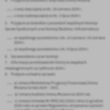
4. Przyjęcie protokołów z sesji Rady Gminy Mszana:
Firmy te działają w charakterze pośredników prezentujących nasze
z sesji zwyczajnej w dn. 18 czerwca 2024 r.
treści w postaci wiadomości, ofert, komunikatów mediów
społecznościowych.
z sesji nadzwyczajnej w dn. 2 lipca 2024 r.
5. Przyjęcie protokołów z posiedzeń wspólnych Komisji
Spraw Społecznych oraz Komisji Budżetu i Infrastruktury:
ze wspólnego posiedzenia z dn. 13 czerwca i 19 czerwca
2024 r.
ze wspólnego posiedzenia z dn. 8 lipca 2024 r.
6. Sprawozdania z prac komisji.
7. Informacje przedstawicieli Gminy w związkach
międzygminnych za I półrocze 2024 r.
8. Podjęcie uchwał w sprawie:
a/ zmiany Wieloletniej Prognozy Finansowej Gminy
Mszana na lata 2024 – 2031,
b/ zmiany budżetu Gminy Mszana na 2024 rok,
c/ zmiany Uchwały Nr XXVI/182/2020 z dnia 22 grudnia
2020 roku w sprawie Regulaminu utrzymania czystości