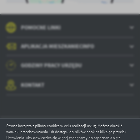
POMOCNE LINKI
APLIKACJA MIESZKANIECINFO
GODZINY PRACY URZĘDU
KONTAKT
Strona korzysta z plików cookies w celu realizacji usług. Możesz określić
Odwiedzin: 1860516
warunki przechowywania lub dostępu do plików cookies klikając przycisk
Ustawienia. Aby dowiedzieć się więcej zachęcamy do zapoznania się z