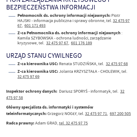
BEZPIECZEŃSTWA INFORMACJI
Pełnomocnik ds.
ochrony informacji niejawnych:
Piotr
HAJSKI - informacja publiczna i sprawy obronne, tel.
32 475 97
67
,
601 171 493
Z-ca Pełnomocnika ds. ochrony informacji niejawnych
:
Kamila SZYBOWSKA - ochrona ludności, zarządzanie
kryzysowe, tel.
32 475 97 67
,
601 176 189
URZĄD STANU CYWILNEGO
Z-ca kierownika USC:
Renata STUDZIŃSKA, tel.
32 475 97 68
Z-ca kierownika USC:
Jolanta KRZYSZTAŁA - CHOLEWIK, tel.
32 475 97 69
Inspektor ochrony danych:
Dariusz SPORYŚ - informatyk, tel.
32
475 97 58
Główny specjalista ds. informatyki i systemów
teleinformatycznych:
Grzegorz NOGŁY, tel.
32 475 97 71
,
697 200 505
Radca prawny:
Adam GRAD,
tel. 32 475 97 75