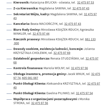
Kierownik:
Katarzyna BYLICKA - oświata, tel.
32 475 97 53
Z-ca Kierownika:
Magdalena SAWINA, tel.
32 475 97 43
Sekretariat Wójta, kadry:
Magdalena SAWINA, tel.
32 475 97
43
Kancelaria:
Beata MACIOŃCZYK, tel.
32 475 97 43
Biuro Rady Gminy:
Mirosława KSIĄŻEK-RDUCH, Agnieszka
WINKLER, tel.
32 475 97 44
Rzecznik prasowy:
Mirosława KSIĄŻEK-RDUCH, tel.
661 133
000
Dowody osobiste, ewidencja ludności, koncesje:
Jolanta
KRZYSZTAŁA-CHOLEWIK, tel.
32 475 97 69
Działalność gospodarcza:
Renata STUDZIŃSKA, tel.
32 475 97
68
Kontrola finansowa:
Mariola WOLNY, tel.
32 475 97 56
Obsługa inwestora, promocja gminy:
Jacek WNUK, tel.
32 475
97 74
,
605 081 087
Punkt Obsługi Klienta:
Aleksandra KRZYSZTAŁA, tel.
32 475 97
40
Punkt Obsługi Klienta:
Ewelina PILINKO, tel.
32 475 97 54
Współpraca z organizacjami pozarządowymi :
Monika
STROKA, tel.
32 475 97 56