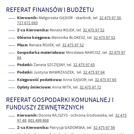
REFERAT FINANSÓW I BUDŻETU
Kierownik:
Małgorzata GĄSIOR - skarbnik, tel.
32 475 97 50
,
727 672 093
Z-ca Kierownika:
Renata ROJEK, tel.
32 475 97 52
Główna księgowa:
Weronika BLOKESZ, tel.
32 475 97 52
Płace:
Renata ROJEK, tel.
32 475 97 52
Gospodarka materiałowa:
Mirosława MARCISZ, tel.
32 475 97
64
Podatki:
Żaneta SZCZĘSNY, tel.
32 475 97 65
Podatki:
Justyna WAWRZASZEK, tel.
32 475 97 64
Księgowość podatkowa:
Anna GĄSIOR, tel.
32 475 97 65
Opłaty śmieciowe:
Anna WITA, tel.
32 475 97 72
REFERAT GOSPODARKI KOMUNALNEJ I
FUNDUSZY ZEWNĘTRZNYCH
Kierownik:
Dorota RAJSZYS - ochrona środowiska, tel.
32 475
97 48
,
601 499 868
Z-ca Kierownika:
Patrycja GADOMSKA, tel.
32 475 97 59