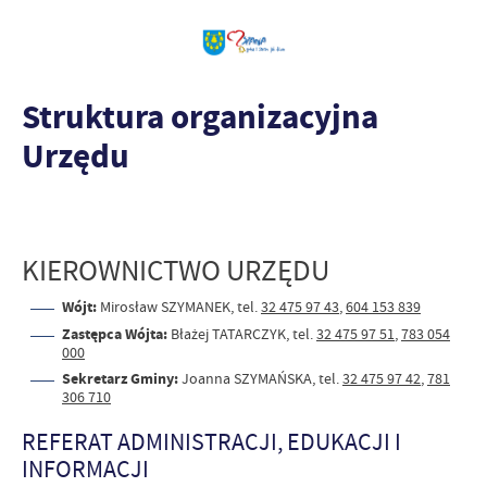
Struktura organizacyjna
Urzędu
KIEROWNICTWO URZĘDU
Wójt:
Mirosław SZYMANEK, tel.
32 475 97 43
,
604 153 839
Zastępca Wójta:
Błażej TATARCZYK, tel.
32 475 97 51
,
783 054
000
Sekretarz Gminy:
Joanna SZYMAŃSKA, tel.
32 475 97 42
,
781
306 710
REFERAT ADMINISTRACJI, EDUKACJI I
INFORMACJI