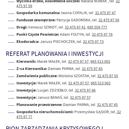
Wycinka drzew, oświetlenie uliczne:
Natalia NOWAK , tel.
32
475 97 59
Gospodarka komunalna:
Iwona COFALIK, tel.
32 475 97 47
Fundusze zewnętrzne:
Patrycja GADOMSKA, tel.
32 475 97 59
Drogi:
Ireneusz SZMIDT, tel.
32 475 97 41
,
695 559 777
Punkt Czyste Powietrze:
Adam FOLTYN, tel.
32 475 97 76
Ekodoradca:
Janusz PIECHOCZEK, tel.
32 475 97 73
REFERAT PLANOWANIA I INWESTYCJI
Kierownik:
Marek MAŁEK, tel.
32 475 97 57
,
665 513 002
Z-ca Kierownika:
Damian PARMA, tel.
32 475 97 45
Zamówienia publiczne:
Wioletta SZOSTAK, tel.
32 475 97 55
Inwestycje:
Marek MAŁEK, tel.
32 475 97 57
,
665 513 002
Inwestycje:
Lucjan ZDZIEBŁO, tel.
32 475 97 46
Inwestycje:
Janusz BANAŚ, tel.
32 475 97 57
Planowanie przestrzenne:
Damian PARMA, tel.
32 475 97 45
Gospodarka nieruchomościami:
Przemysław GĄSIOR, tel.
32
475 97 77
PION ZARZĄDZANIA KRYZYSOWEGO I